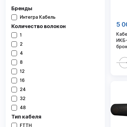
Бренды
Интегра Кабель
5 0
Количество волокон
Кабе
1
ИКБ-
2
брон
4
8
12
16
24
32
48
Тип кабеля
FTTH