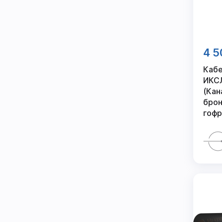
4 5
Кабе
ИКСЛ
(Кан
брон
гофр