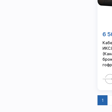
6 5
Кабе
ИКСЛ
(Кан
брон
гофр
1