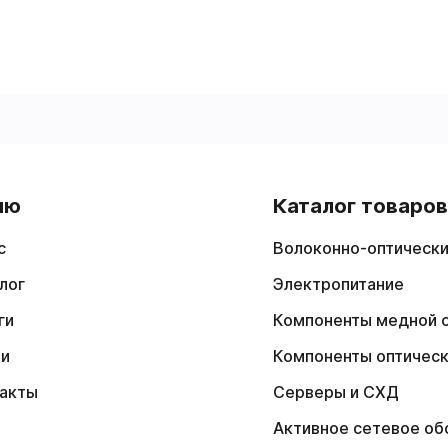
ню
Каталог товаро
с
Волоконно-оптически
лог
Электропитание
ги
Компоненты медной 
ии
Компоненты оптичес
акты
Серверы и СХД
Активное сетевое об