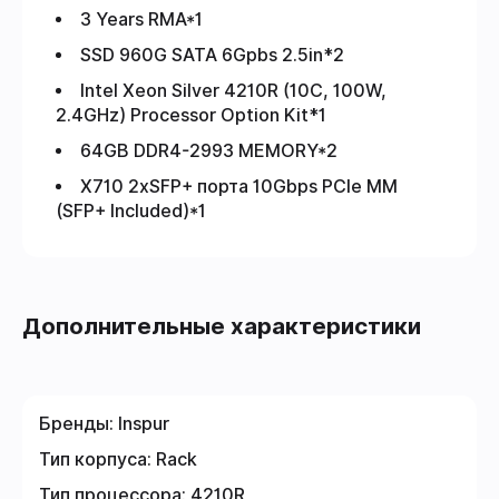
3 Years RMA*1
SSD 960G SATA 6Gpbs 2.5in*2
Intel Xeon Silver 4210R (10C, 100W,
2.4GHz) Processor Option Kit*1
64GB DDR4-2993 MEMORY*2
X710 2хSFP+ порта 10Gbps PCIe MM
(SFP+ Included)*1
Дополнительные характеристики
Бренды:
Inspur
Тип корпуса:
Rack
Тип процессора:
4210R