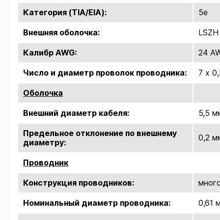
Категория (TIA/EIA):
5e
Внешняя оболочка:
LSZH
Калибр AWG:
24 A
Число и диаметр проволок проводника:
7 х 0
Оболочка
Внешний диаметр кабеля:
5,5 м
Предельное отклонение по внешнему
0,2 м
диаметру:
Проводник
Конструкция проводников:
много
Номинальный диаметр проводника:
0,61 