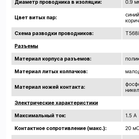
Диаметр проводника в изоляции:
0.9 м
сини
Цвет витых пар:
кори
Схема разводки проводников:
T568
Разъемы
Материал корпуса разъемов:
полик
Материал литых колпачков:
мало
фосфо
Материал ножей контакта:
нике
Электрические характеристики
Максимальный ток:
1.5 А
Контактное сопротивление (макс.):
20 м