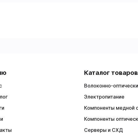
ню
Каталог товаро
с
Волоконно-оптически
лог
Электропитание
ги
Компоненты медной 
ии
Компоненты оптичес
акты
Серверы и СХД