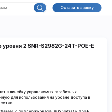
Оставить заявку
 уровня 2 SNR-S2982G-24T-POE-E
т в линейку управляемых гигабитных
ную для использования на уровне доступа в
 сетях.
BaseT с поддержкой PoE 802.3at/af и 4 SFP