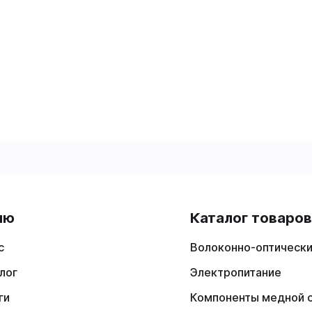
ню
Каталог товаро
с
Волоконно-оптически
лог
Электропитание
ги
Компоненты медной 