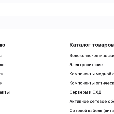
ню
Каталог товаро
с
Волоконно-оптически
лог
Электропитание
ги
Компоненты медной 
ии
Компоненты оптичес
акты
Серверы и СХД
Активное сетевое об
Сетевой кабель (вита